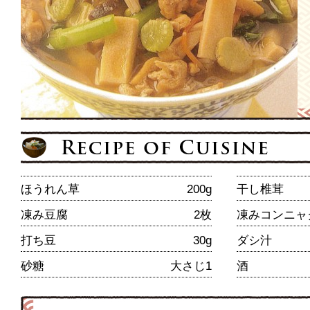
ほうれん草
200g
干し椎茸
凍み豆腐
2枚
凍みコンニャ
打ち豆
30g
ダシ汁
砂糖
大さじ1
酒