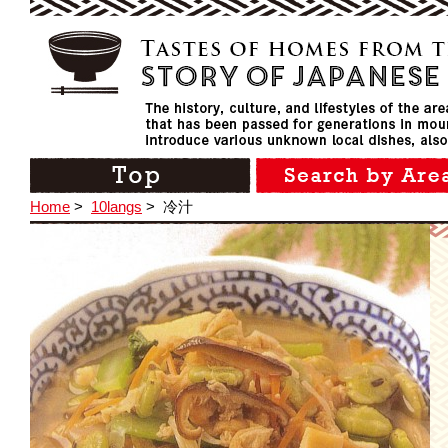
Home
>
10langs
>
冷汁