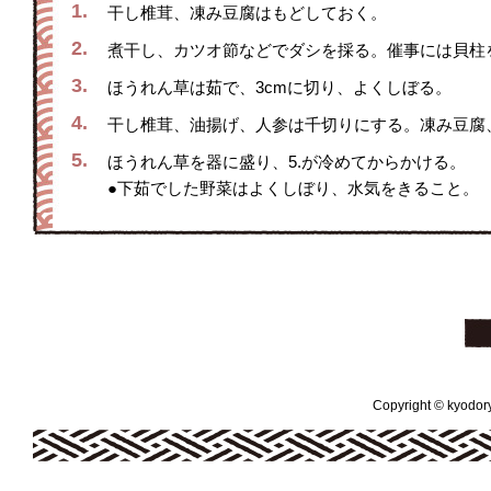
1.
干し椎茸、凍み豆腐はもどしておく。
2.
煮干し、カツオ節などでダシを採る。催事には貝柱
3.
ほうれん草は茹で、3cmに切り、よくしぼる。
4.
干し椎茸、油揚げ、人参は千切りにする。凍み豆腐
5.
ほうれん草を器に盛り、5.が冷めてからかける。
●下茹でした野菜はよくしぼり、水気をきること。
Copyright © kyodoryo