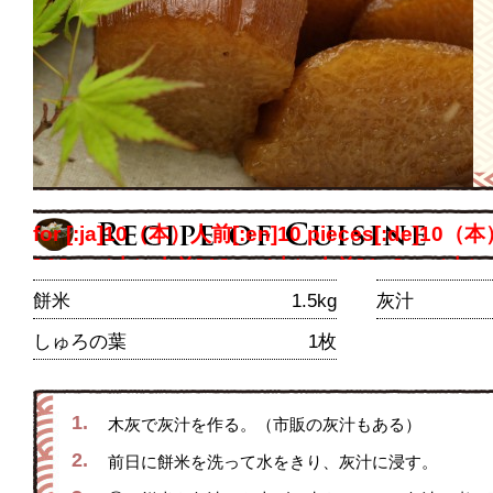
for [:ja]10（本）人前[:en]10 pieces[:de]
[:fr]10（本）人前[:it]10（本）人前[:ko]10（
[:ch]10（本）人前[:] persons
餅米
1.5kg
灰汁
しゅろの葉
1枚
1.
木灰で灰汁を作る。（市販の灰汁もある）
2.
前日に餅米を洗って水をきり、灰汁に浸す。