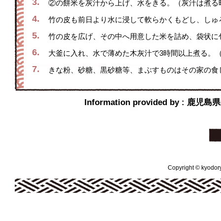
3.
②の餅米を灰汁から上げ、水をきる。（灰汁は煮る
4.
竹の皮も前日より水に浸して軟らかくもどし、しゅ
5.
竹の皮を広げ、その中へ用意した米を詰め、袋状に
6.
大釜に入れ、水で薄めた木灰汁で3時間以上煮る。
7.
きな粉、砂糖、黒砂糖等、まぶすものはその家の食
Information provided 
Copyright © kyodoryo