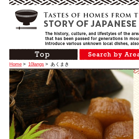
Home
>
10langs
>
あくまき