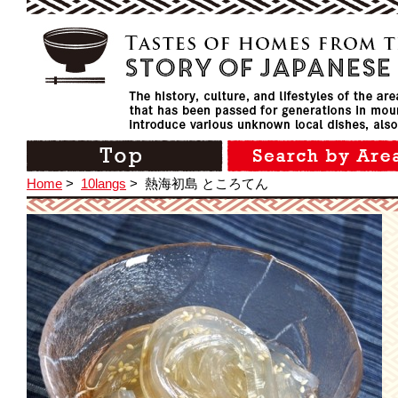
Home
>
10langs
>
熱海初島 ところてん