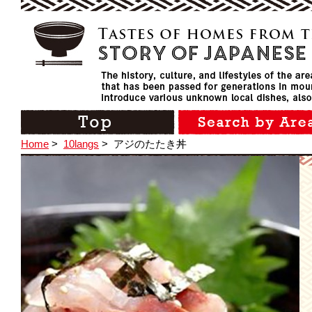
Home
>
10langs
>
アジのたたき丼