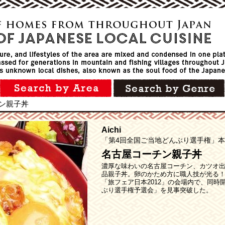
ン親子丼
Aichi
「第4回全国ご当地どんぶり選手権」
名古屋コーチン親子丼
濃厚な味わいの名古屋コーチン、カツオ
品親子丼。卵のかため方に職人技が光る！ 
「旅フェア日本2012」の会場内で、同時
ぶり選手権予選会」を見事突破した。