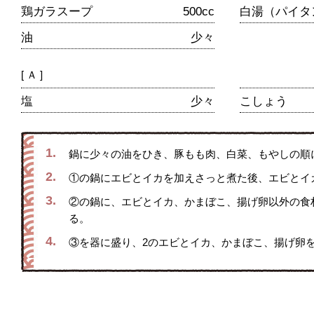
鶏ガラスープ
500cc
白湯（パイタ
油
少々
[ Ａ ]
塩
少々
こしょう
1.
鍋に少々の油をひき、豚もも肉、白菜、もやしの順
2.
①の鍋にエビとイカを加えさっと煮た後、エビとイ
3.
②の鍋に、エビとイカ、かまぼこ、揚げ卵以外の食
る。
4.
③を器に盛り、2のエビとイカ、かまぼこ、揚げ卵