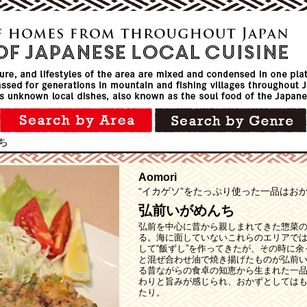
ち
Aomori
“イカゲソ”をたっぷり使った一品はお
弘前いがめんち
弘前を中心に昔から親しまれてきた惣菜の
る。海に面していないこれらのエリアでは
して“飯ずし”を作ってきたが、その時に余
と混ぜ合わせ油で焼き揚げたものが弘前
る昔ながらの食卓の知恵から生まれた一
わりと旨みが感じられ、おかずとしては
たり。