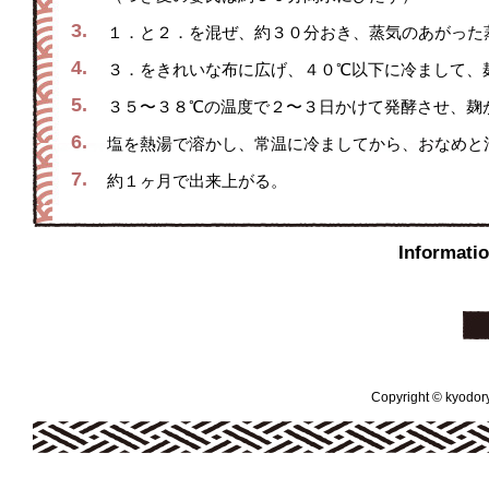
3.
１．と２．を混ぜ、約３０分おき、蒸気のあがった
4.
３．をきれいな布に広げ、４０℃以下に冷まして、
5.
３５〜３８℃の温度で２〜３日かけて発酵させ、麹
6.
塩を熱湯で溶かし、常温に冷ましてから、おなめと
7.
約１ヶ月で出来上がる。
Inform
Copyright © kyodoryo