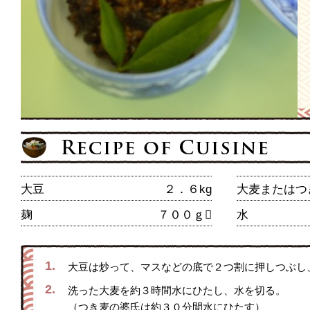
大豆
２．６kg
大麦またはつ
麹
７００ｇ
水
1.
大豆は炒って、マスなどの底で２つ割に押しつぶし
2.
洗った大麦を約３時間水にひたし、水を切る。
（つき麦の婆氏は約３０分間水にひたす）