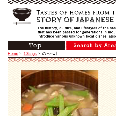
Home
>
10langs
>
のっぺ汁