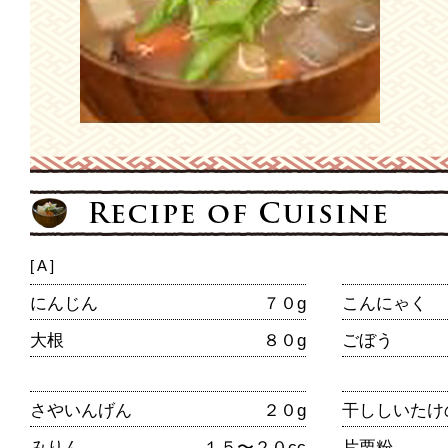
[ A ]
にんじん
７０g
こんにゃく
大根
８０g
ごぼう
さやいんげん
２０g
干ししいたけ
みりん
１５〜２０cc
片栗粉