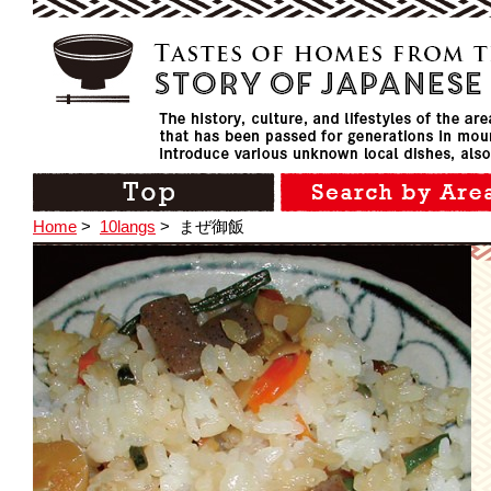
Home
>
10langs
>
まぜ御飯