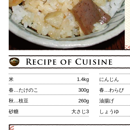
米
1.4kg
にんじん
春…たけのこ
300g
春…わらび
秋…枝豆
260g
油揚げ
砂糖
大さじ3
しょうゆ