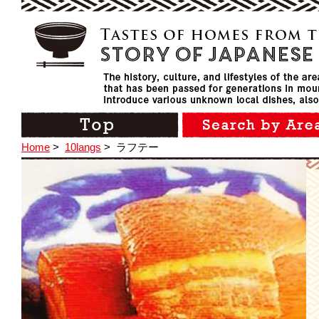
Home
>
10langs
>
ラフテー