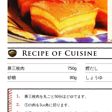
豚三枚肉
750g
鰹だし
砂糖
80g
しょうゆ
1.
豚三枚肉を丸ごと50分ほどゆでます。
2.
①の肉を3㎝角に切ります。