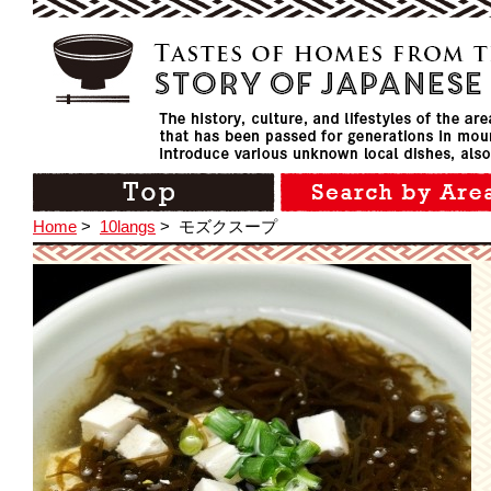
Home
>
10langs
>
モズクスープ