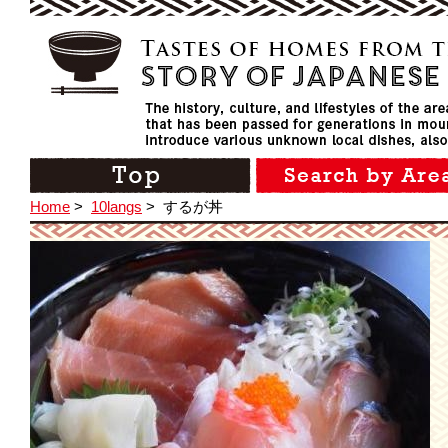
Home
>
10langs
>
するが丼