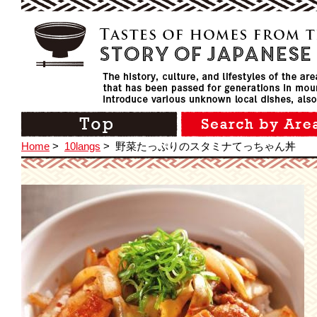
Home
>
10langs
>
野菜たっぷりのスタミナてっちゃん丼