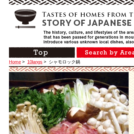
Home
>
10langs
>
シャモロック鍋