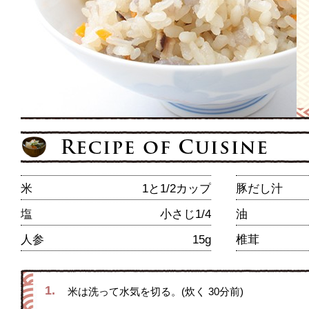
米
1と1/2カップ
豚だし汁
塩
小さじ1/4
油
人参
15g
椎茸
1.
米は洗って水気を切る。(炊く 30分前)