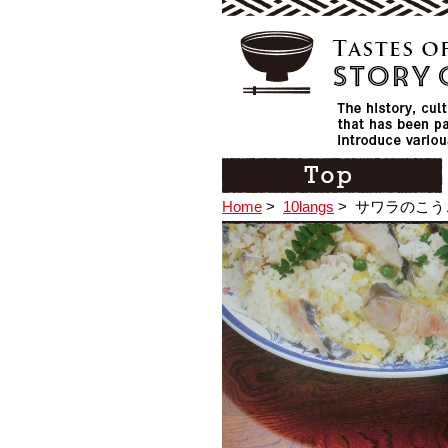
Home
>
10langs
>
サワラのこう