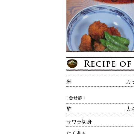
米
カ
[ 合せ酢 ]
酢
大
サワラ切身
たくあん