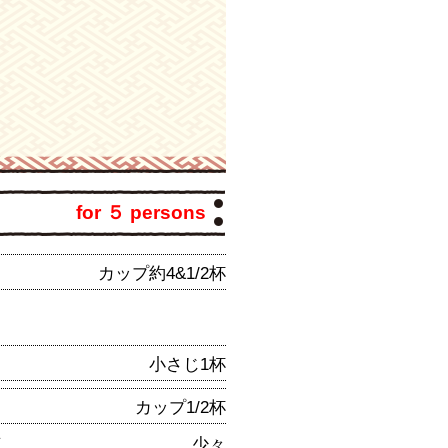
for ５ persons
カップ約4&1/2杯
小さじ1杯
カップ1/2杯
芽
少々