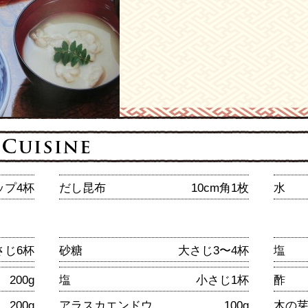
ップ4杯
だし昆布
10cm角1枚
水
さじ6杯
砂糖
大さじ3〜4杯
塩
200g
塩
小さじ1杯
酢
200g
アラスカエンドウ
100g
木の