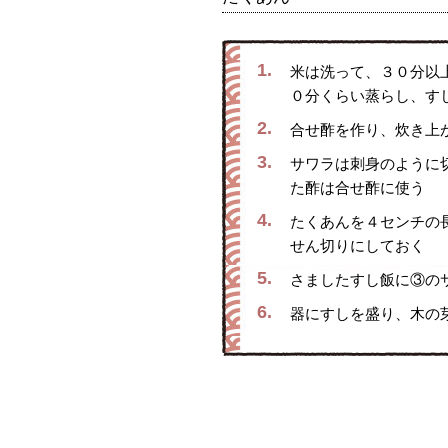
1.
米は洗って、３０分以
０分くらい蒸らし、す
2.
合せ酢を作り、炊き上
3.
サワラは刺身のように
た酢は合せ酢に使う
4.
たくあんを４センチの
せん切りにしておく
5.
さましたすし飯に③の
6.
器にすしを盛り、木の