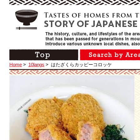
Home
>
10langs
>
はたざくらカッピーコロッケ