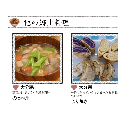
大分県
大分県
野菜だけでつくった精進料理
手軽に作ってパクッと食べられる郷
のおやつ
のっぺ汁
じり焼き