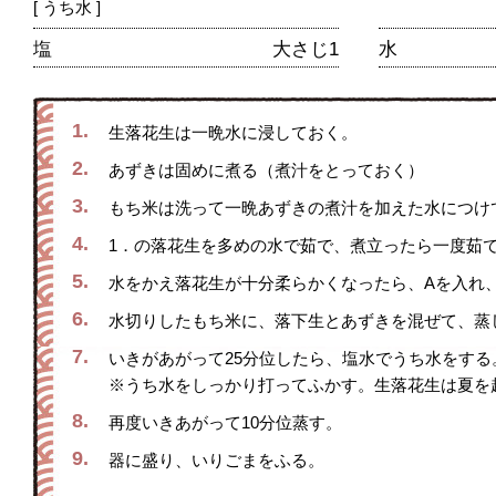
[ うち水 ]
塩
大さじ1
水
1.
生落花生は一晩水に浸しておく。
2.
あずきは固めに煮る（煮汁をとっておく）
3.
もち米は洗って一晩あずきの煮汁を加えた水につけ
4.
1．の落花生を多めの水で茹で、煮立ったら一度茹
5.
水をかえ落花生が十分柔らかくなったら、Aを入れ、
6.
水切りしたもち米に、落下生とあずきを混ぜて、蒸
7.
いきがあがって25分位したら、塩水でうち水をする
※うち水をしっかり打ってふかす。生落花生は夏を
8.
再度いきあがって10分位蒸す。
9.
器に盛り、いりごまをふる。