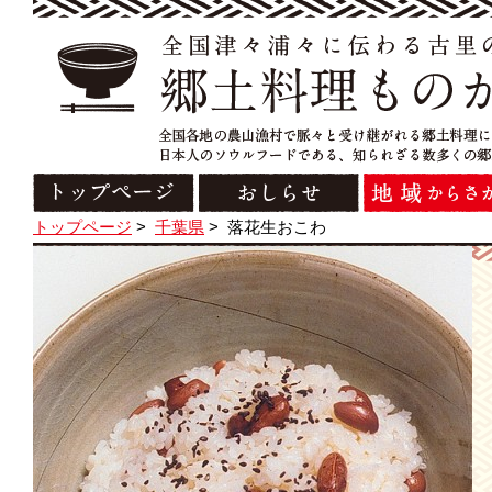
トップページ
>
千葉県
>
落花生おこわ