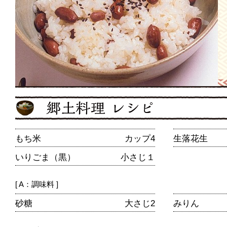
もち米
カップ4
生落花生
いりごま（黒）
小さじ１
[ A：調味料 ]
砂糖
大さじ2
みりん