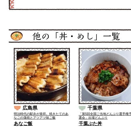
広島県
千葉県
明治時代の駅弁が発祥。焼きたてのあ
「第5回全国ご当地どんぶり選手権
なごの蒲焼とアツアツ味ご飯
選会」出場どんぶり
あなご飯
千葉ぶた丼