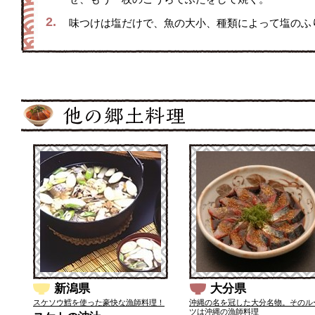
2.
味つけは塩だけで、魚の大小、種類によって塩のふ
新潟県
大分県
スケソウ鱈を使った豪快な漁師料理！
沖縄の名を冠した大分名物。そのル
ツは沖縄の漁師料理