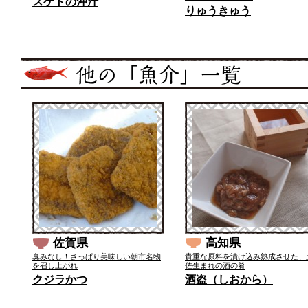
スケトの沖汁
りゅうきゅう
佐賀県
高知県
臭みなし！さっぱり美味しい朝市名物
貴重な原料を漬け込み熟成させた、
を召し上がれ
佐生まれの酒の肴
クジラかつ
酒盗（しおから）