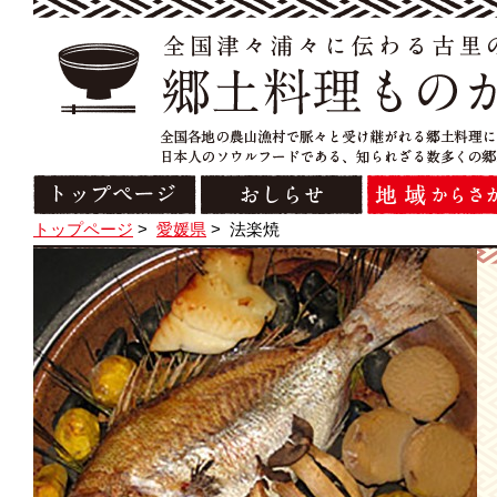
トップページ
>
愛媛県
>
法楽焼