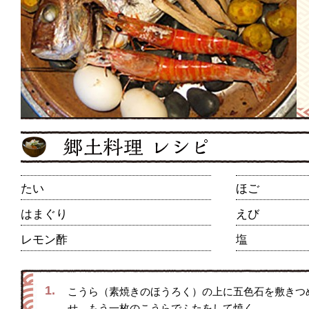
たい
ほご
はまぐり
えび
レモン酢
塩
1.
こうら（素焼きのほうろく）の上に五色石を敷きつ
せ、もう一枚のこうらでふたをして焼く。