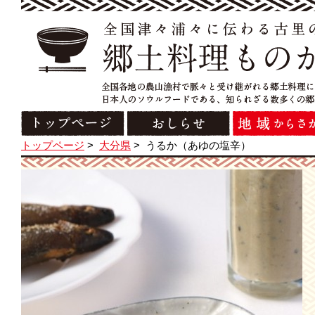
トップページ
>
大分県
>
うるか（あゆの塩辛）