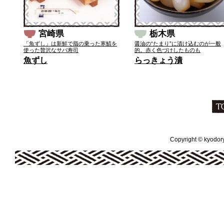
宮崎県
栃木県
「魚ずし」は新鮮で脂の乗った寒鯖を
醤油の“たまり”に漬け込むのが一般
使った贅沢なサバ寿司
的。赤く色づけしたものも
魚ずし
らっきょう漬
Copyright © kyodoryo