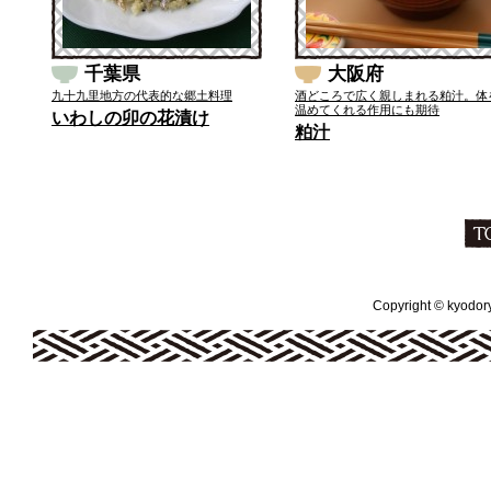
千葉県
大阪府
九十九里地方の代表的な郷土料理
酒どころで広く親しまれる粕汁。体
温めてくれる作用にも期待
いわしの卯の花漬け
粕汁
Copyright © kyodoryo