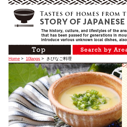
Home
>
10langs
>
きびなご料理