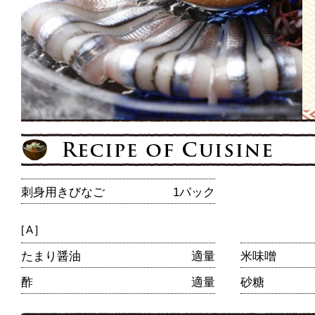
刺身用きびなご
1パック
[ A ]
たまり醤油
適量
米味噌
酢
適量
砂糖