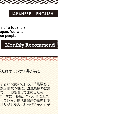
数だけオリジナル丼がある
い」という意味である。「黒豚わっ
つばめ」開業を機に、鹿児島県料飲業
育てようと提唱して開発したも
一テーマに、各店がそれぞれに工夫
加している。鹿児島県産の黒豚を使
けオリジナルの「わっぜえか丼」が
だ。