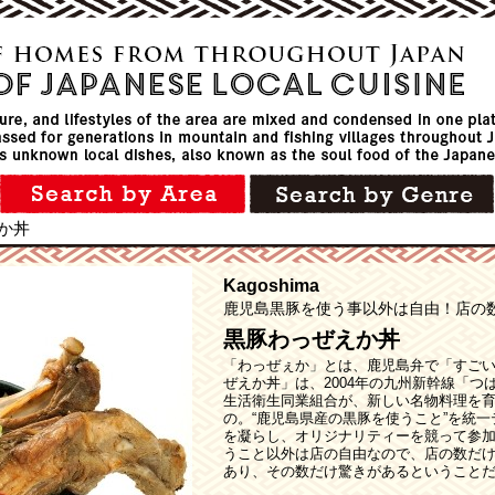
か丼
Kagoshima
鹿児島黒豚を使う事以外は自由！店の
黒豚わっぜえか丼
「わっぜぇか」とは、鹿児島弁で「すご
ぜえか丼」は、2004年の九州新幹線「
生活衛生同業組合が、新しい名物料理を
の。“鹿児島県産の黒豚を使うこと”を統
を凝らし、オリジナリティーを競って参
うこと以外は店の自由なので、店の数だ
あり、その数だけ驚きがあるということ