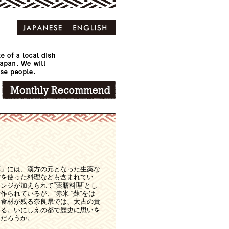
薬」には、漢方の元となった生薬な
材を使った料理なども含まれてい
ンジが加えられて“薬膳料理”とし
られているが、“赤米”“蘇”をは
・食材が残る奈良県では、太古の貴
める。いにしえの都で歴史に思いを
うだろうか。