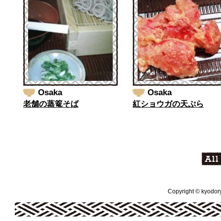
Osaka
Osaka
老舗の蒸篭そば
紅ショウガの天ぷら
Copyright © kyodoryo