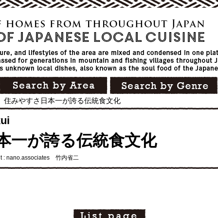
>
住みやすさ日本一が誇る伝統食文化
ui
本一が誇る伝統食文化
it : nano.associates 竹内省二