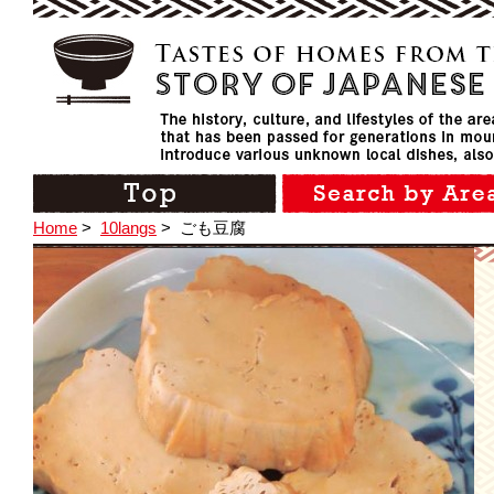
Home
>
10langs
>
ごも豆腐