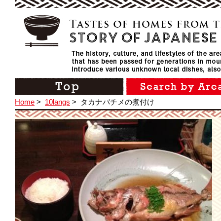
Home
>
10langs
>
タカナバチメの煮付け