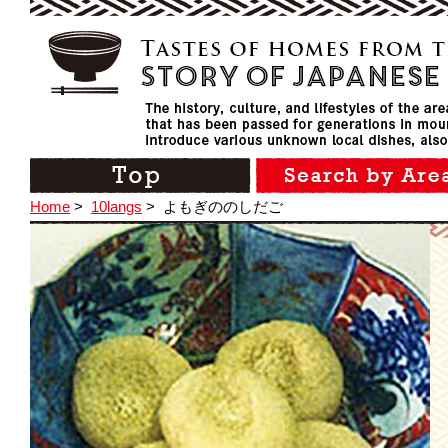
Home
>
10langs
>
よもぎののしだご