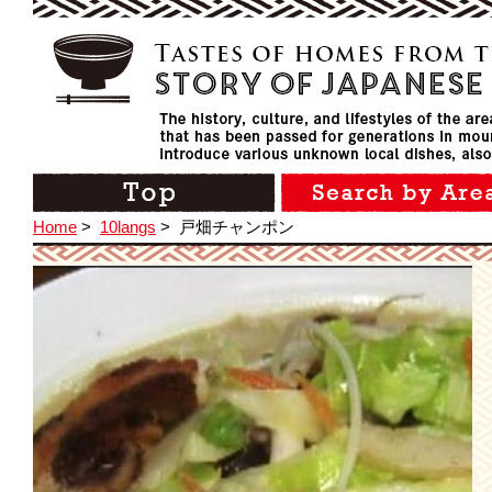
Home
>
10langs
>
戸畑チャンポン