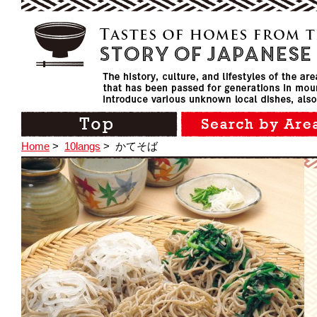
Home
>
10langs
>
かてそば