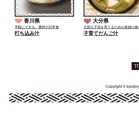
香川県
大分県
手軽にできる、農村の日常食
元気な子供を育てるための産婦の食
打ち込み汁
子育てだんご汁
Copyright © kyodoryo