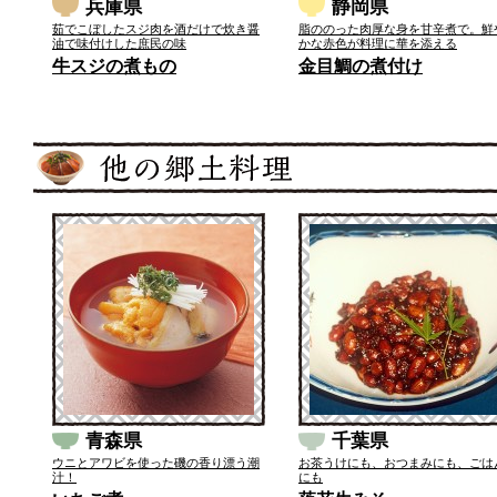
兵庫県
静岡県
茹でこぼしたスジ肉を酒だけで炊き醤
脂ののった肉厚な身を甘辛煮で。鮮
油で味付けした庶民の味
かな赤色が料理に華を添える
牛スジの煮もの
金目鯛の煮付け
青森県
千葉県
ウニとアワビを使った磯の香り漂う潮
お茶うけにも、おつまみにも、ごは
汁！
にも