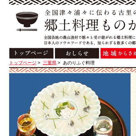
トップページ
>
三重県
>
あのりふぐ料理