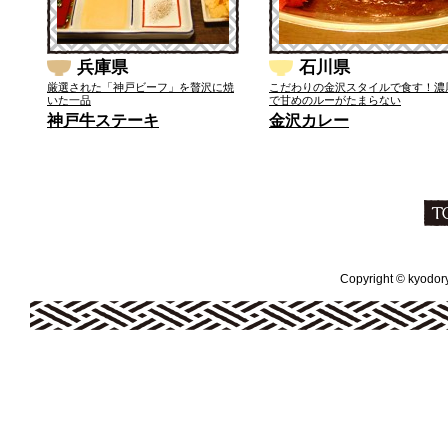
兵庫県
石川県
厳選された「神戸ビーフ」を贅沢に焼
こだわりの金沢スタイルで食す！濃
いた一品
で甘めのルーがたまらない
神戸牛ステーキ
金沢カレー
Copyright © kyodoryo