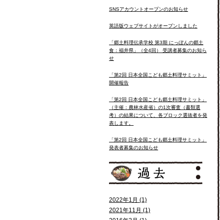
SNSアカウントオープンのお知らせ
英語版ウェブサイトがオープンしました
「郷土料理伝承学校 第3期 にっぽんの郷土
食：福井県」（全4回） 受講者募集のお知ら
せ
「第2回 日本全国こども郷土料理サミット」
開催報告
「第2回 日本全国こども郷土料理サミット」
（主催：農林水産省）の1次審査（書類選
考）の結果について、各ブロック選抜者を発
表します。
「第2回 日本全国こども郷土料理サミット」
発表者募集のお知らせ
2022年1月 (1)
2021年11月 (1)