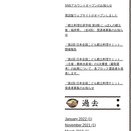
SNSアカウントオープンのお知らせ
英語版ウェブサイトがオープンしました
「郷土料理伝承学校 第3期 にっぽんの郷土
食：福井県」（全4回） 受講者募集のお知ら
せ
「第2回 日本全国こども郷土料理サミット」
開催報告
「第2回 日本全国こども郷土料理サミット」
（主催：農林水産省）の1次審査（書類選
考）の結果について、各ブロック選抜者を発
表します。
「第2回 日本全国こども郷土料理サミット」
発表者募集のお知らせ
January 2022 (1)
November 2021 (1)