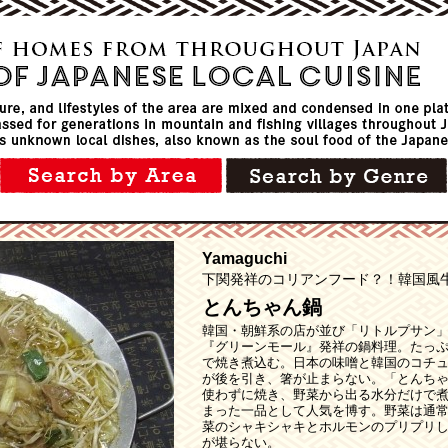
Yamaguchi
下関発祥のコリアンフード？！韓国風
とんちゃん鍋
韓国・朝鮮系の店が並び「リトルプサン
『グリーンモール』発祥の鍋料理。たっ
で焼き煮込む。日本の味噌と韓国のコチ
が後を引き、箸が止まらない。「とんち
使わずに焼き、野菜から出る水分だけで
まった一品として人気を博す。野菜は通
菜のシャキシャキとホルモンのプリプリ
が堪らない。