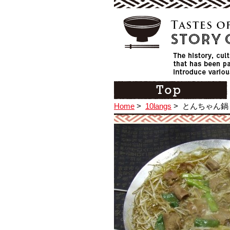
Home
>
10langs
>
とんちゃん鍋