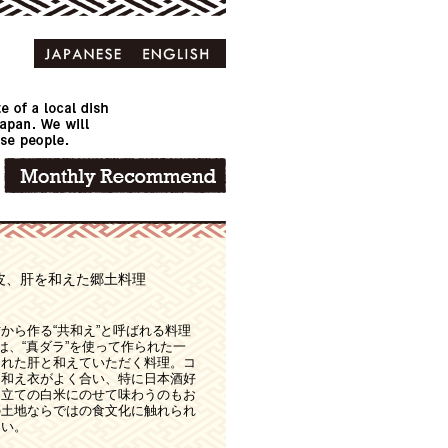
皮、肝を和えた郷土料理
から作る“共和え”と呼ばれる料理
は、“真ダラ”を使って作られた一
された肝と和えていただく料理。コ
る和え衣がよく合い、特に日本酒好
き立ての白米にのせて味わうのもお
の土地ならではの食文化に触れられ
たい。