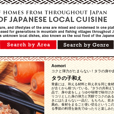
Aomori
コクと弾力がたまらない！タラの身や
タラの子和え
青森には、和える材料と和え衣を同じ食材
が古くから根づいている。“タラの共和え”
品で、身や皮をしょうゆや味噌で味付け
リコリとした身の弾力と芳醇でコクのあ
きにはたまらない一品だ。もちろん、炊
薦め。食材をまるごと使い切るというこ
る季節の料理を旅先でゆったりと楽しみ