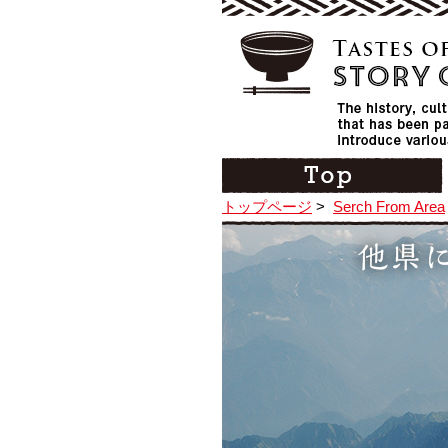
トップページ
>
Serch From Area