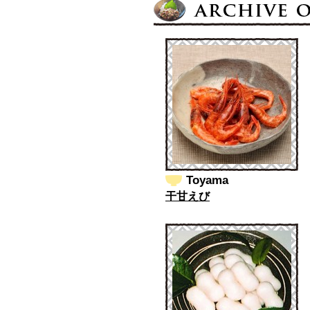
Toyama
干甘えび