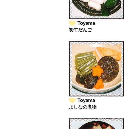
Toyama
初午だんご
Toyama
よしなの煮物