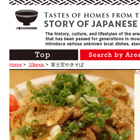
Home
>
10langs
>
富士宮やきそば