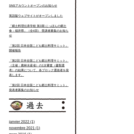
SNSアカウントオープンのお知らせ
英語版ウェブサイトがオープンしました
「郷土料理伝承学校 第3期 にっぽんの郷土
食：福井県」（全4回） 受講者募集のお知ら
せ
「第2回 日本全国こども郷土料理サミット」
開催報告
「第2回 日本全国こども郷土料理サミット」
（主催：農林水産省）の1次審査（書類選
考）の結果について、各ブロック選抜者を発
表します。
「第2回 日本全国こども郷土料理サミット」
発表者募集のお知らせ
janvier 2022 (1)
novembre 2021 (1)