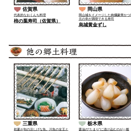
佐賀県
岡山県
代表的なおくんち料理
岡山城をイメージした絢爛豪華かつ
元の幸が満喫できる寿司
柿の葉寿司（佐賀県）
烏城黄金ずし
三重県
栃木県
初夏が旬の涼しげな魚。川魚の女王と
醤油の“たまり”に漬け込むのが一般