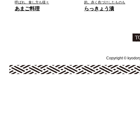
呼ばれ、食し方も様々
的。赤く色づけしたものも
あまご料理
らっきょう漬
Copyright © kyodoryo