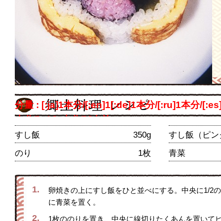
分量 : [:ja]1本分/[:en]1[:de]1本分/[:ru]1本分/[:es
本分/[:ch]1本分/[:]人前
すし飯
350g
すし飯（ピン
のり
1枚
青菜
1.
卵焼きの上にすし飯をひと並べにする。中央に1/2
に青菜を置く。
2.
1枚ののりを置き、中央に線切りたくあんを置いて