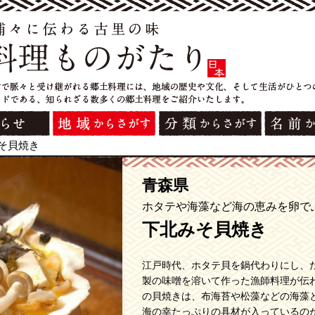
そ貝焼き
青森県
ホタテや海藻など海の恵みを卵で
下北みそ貝焼き
江戸時代、ホタテ貝を鍋代わりにし、
製の味噌を溶いて作った漁師料理が伝
の貝焼きは、布海苔や松藻などの海藻
海の幸たっぷりの具材が入っているの