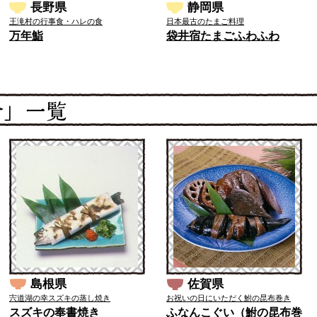
長野県
静岡県
王滝村の行事食・ハレの食
日本最古のたまご料理
万年鮨
袋井宿たまごふわふわ
島根県
佐賀県
宍道湖の幸スズキの蒸し焼き
お祝いの日にいただく鮒の昆布巻き
スズキの奉書焼き
ふなんこぐい（鮒の昆布巻