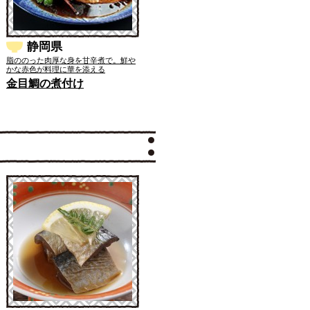
静岡県
脂ののった肉厚な身を甘辛煮で。鮮や
かな赤色が料理に華を添える
金目鯛の煮付け