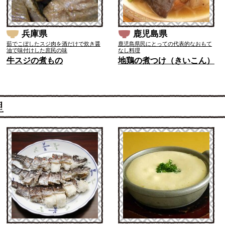
兵庫県
鹿児島県
茹でこぼしたスジ肉を酒だけで炊き醤
鹿児島県民にとっての代表的なおもて
油で味付けした庶民の味
なし料理
牛スジの煮もの
地鶏の煮つけ（きいこん）