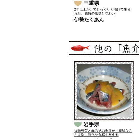
三重県
2年以上かけてじっくりと漬けて生ま
れた、独特の風味と味わい
伊勢たくあん
岩手県
香味野菜と酢みその香りが、新鮮なさ
んま刺に新たな食感を与える