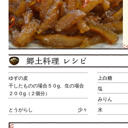
ゆずの皮
上白糖
干したものの場合５０g、生の場合
塩
２００g（２個分）
みりん
とうがらし
少々
水