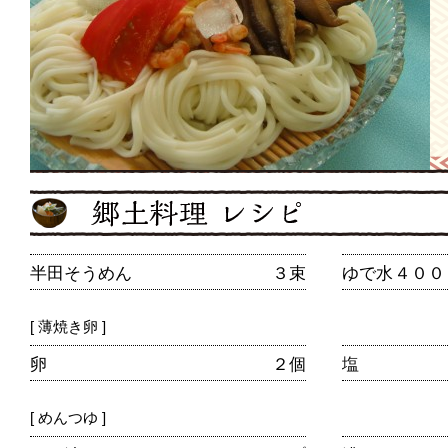
半田そうめん
３束
ゆで水
４００
[ 薄焼き卵 ]
卵
２個
塩
[ めんつゆ ]