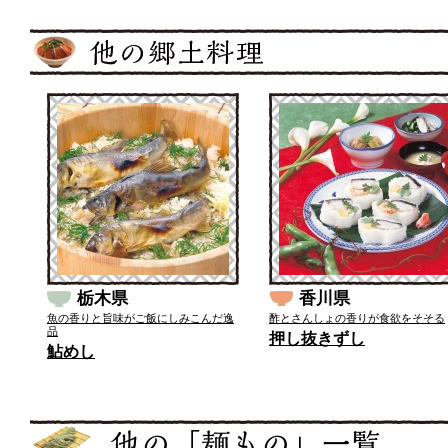
栃木県
香川県
魚の香りと旨味がご飯にしみこんだ逸
酢とさんしょの香りが食欲をそそる
品
押し抜きずし
鮎めし