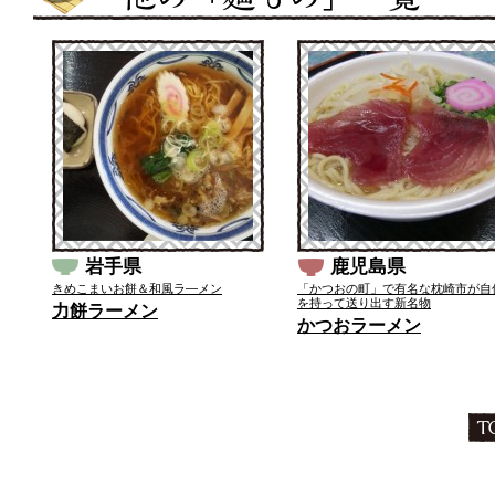
岩手県
鹿児島県
きめこまいお餅＆和風ラ―メン
「かつおの町」で有名な枕崎市が自
を持って送り出す新名物
力餅ラーメン
かつおラーメン