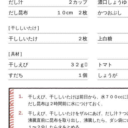
だし汁
２カップ
濃口しょうゆ
だし昆布
１０cm ２枚
かつおぶし
[ 干ししいたけ ]
干ししいたけ
２枚
上白糖
[ 具材 ]
干しえび
３２ｇ
トマト
すだち
１個
しょうが
1.
干しえび、干ししいたけは前日から、水７００cc
だし昆布は２時間前に水につけておく、
2.
干しえび、干ししいたけをザルにあげ、だし汁？つ
沸騰直前に昆布を取り出し、沸騰したら、ダシ袋に
１〜２分したら火をとめる。