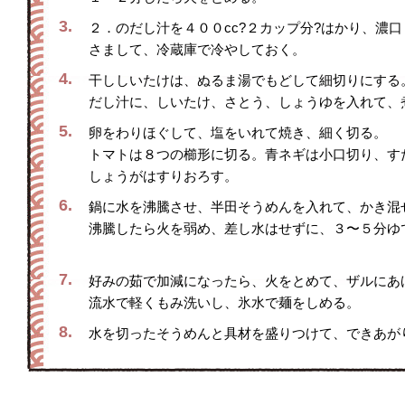
3.
２．のだし汁を４００cc?２カップ分?はかり、濃
さまして、冷蔵庫で冷やしておく。
4.
干ししいたけは、ぬるま湯でもどして細切りにする
だし汁に、しいたけ、さとう、しょうゆを入れて、
5.
卵をわりほぐして、塩をいれて焼き、細く切る。
トマトは８つの櫛形に切る。青ネギは小口切り、す
しょうがはすりおろす。
6.
鍋に水を沸騰させ、半田そうめんを入れて、かき混
沸騰したら火を弱め、差し水はせずに、３〜５分ゆ
7.
好みの茹で加減になったら、火をとめて、ザルにあ
流水で軽くもみ洗いし、氷水で麺をしめる。
8.
水を切ったそうめんと具材を盛りつけて、できあが