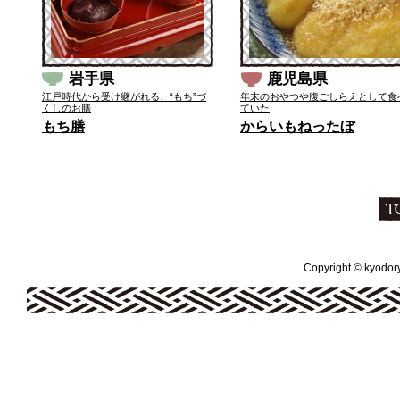
岩手県
鹿児島県
江戸時代から受け継がれる、“もち”づ
年末のおやつや腹ごしらえとして食
くしのお膳
ていた
もち膳
からいもねったぼ
Copyright © kyodoryo