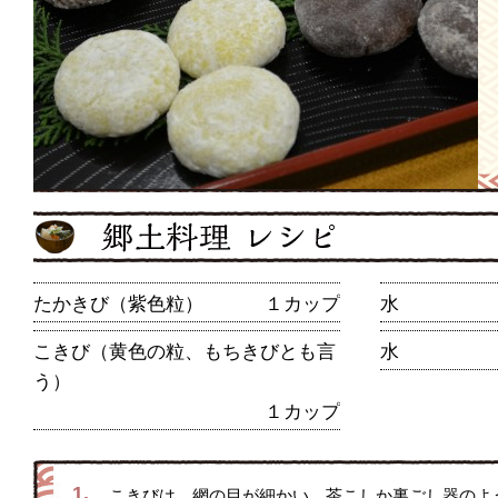
たかきび（紫色粒）
１カップ
水
こきび（黄色の粒、もちきびとも言
水
う）
１カップ
1.
こきびは、網の目が細かい、茶こしか裏ごし器のよ