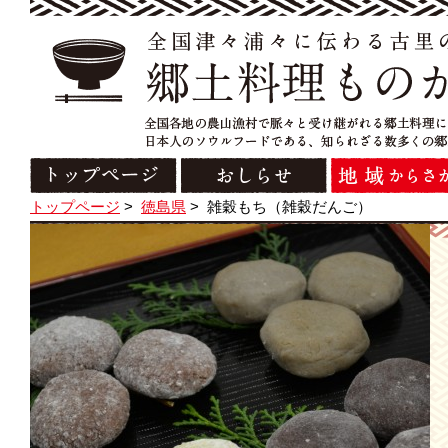
トップページ
>
徳島県
>
雑穀もち（雑穀だんご）