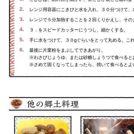
2.
レンジ用容器にこきびと水を入れ、３０分つけて、
3.
レンジで５分加熱することを２回くりかえし、その
4.
３．をスピードカッターにうつし、細かくする。
5.
手に水をつけて、３０gぐらいをとって丸める。こ
6.
最後に片栗粉をまぶしてできあがり。
※わさびじょうゆ、または砂糖しょうつで食べると
※さめて固くなってしまったら、焼いて食べるとよ