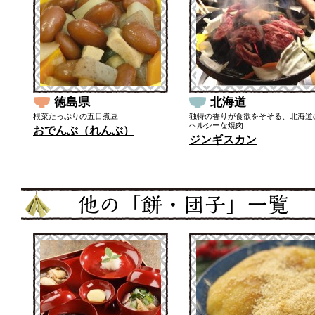
徳島県
北海道
根菜たっぷりの五目煮豆
独特の香りが食欲をそそる、北海道
ヘルシーな焼肉
おでんぶ（れんぶ）
ジンギスカン