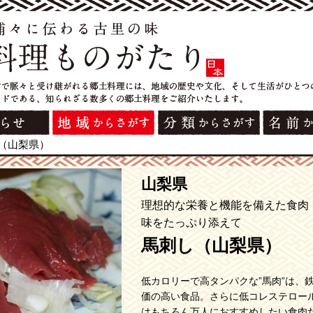
（山梨県）
山梨県
理想的な栄養と機能を備えた食肉
味をたっぷり添えて
馬刺し（山梨県）
低カロリーで高タンパクな”馬肉”は、
価の高い食品。さらに低コレステロー
はもちろん万人におすすめしたい食肉