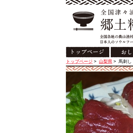
トップページ
>
山梨県
>
馬刺し