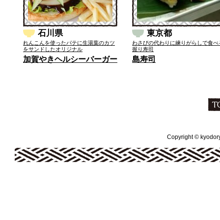
石川県
東京都
れんこんを使ったパテに生湯葉のカツ
わさびの代わりに練りがらしで食べ
をサンドしたオリジナル
握り寿司
加賀やきヘルシーバーガー
島寿司
Copyright © kyodoryo